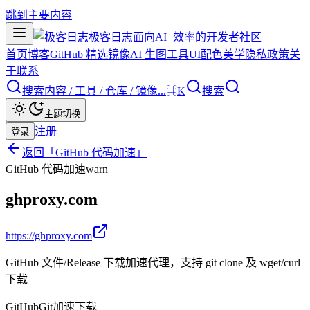
跳到主要内容
极客日志
面向AI+效率的开发者社区
首页
博客
GitHub 精选
镜像
AI 生图
工具
UI配色美学
隐私政策
关
于
联系
搜索内容 / 工具 / 仓库 / 镜像...
⌘K
搜索
主题切换
注册
登录
返回「
GitHub 代码加速
」
GitHub 代码加速
warn
ghproxy.com
https://ghproxy.com
GitHub 文件/Release 下载加速代理，支持 git clone 及 wget/curl
下载
GitHub
Git
加速
下载